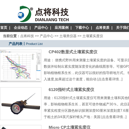
站首页
|
企业动态
|
产品中心
|
应用案例
|
下载中心
|
点将资质
|
关于我
当前位置：
点将科技
>>
产品中心
>>
土壤类仪器
>>
土壤紧实度仪
产品列表丨
Product List
CP402数显式土壤紧实度仪
用途： 便携式野外用来测量土壤紧实度的设备。可显示
数据并绘制出紧实度随深度变化的曲线图形等。可接GP
影响植物根系生长，此仪器可以很好的指导耕地方式。 特点
入速度,如果超过这个速度，能自动 [点击查看详情...]
6120指针式土壤紧实度仪
用途：6120指针式土壤紧实度仪可用来测量土壤和其
率，影响植物根系生长，甚至可使作物减产30％。此仪器
率紧实程度分区颜色标识探测深度60厘米深度刻度7.6
于粗土的3/4英尺探杆锥头产地：美国 [点击查看详情...]
Micro CP土壤紧实度仪