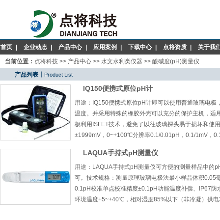
站首页
|
企业动态
|
产品中心
|
应用案例
|
下载中心
|
点将资质
|
关于我
当前位置：
点将科技
>>
产品中心
>>
水文水利类仪器
>>
酸碱度(pH)测量仪
产品列表丨
Product List
IQ150便携式原位pH计
用途：IQ150便携式原位pH计即可以使用普通玻璃电极
温度。并采用特殊的橡胶外壳可以充分的保护主机，适
极利用ISFET技术，避免了以往玻璃探头易于损坏和使用寿
±1999mV，0~+100℃分辨率0.1/0.01pH，0.1/1mV，0
LAQUA手持式pH测量仪
用途：LAQUA手持式pH测量仪可方便的测量样品中的
可。技术规格：测量原理玻璃电极法最小样品体积0.05毫升
0.1pH校准单点校准精度±0.1pH功能温度补偿、IP
环境温度+5~+40℃，相对湿度85%以下（非冷凝）供电2块C