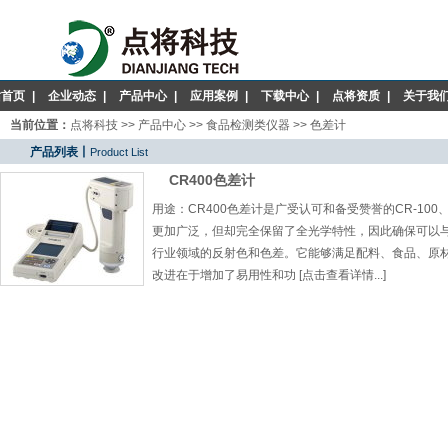
站首页
|
企业动态
|
产品中心
|
应用案例
|
下载中心
|
点将资质
|
关于我
当前位置：
点将科技
>>
产品中心
>>
食品检测类仪器
>>
色差计
产品列表丨
Product List
CR400色差计
用途：CR400色差计是广受认可和备受赞誉的CR-100
更加广泛，但却完全保留了全光学特性，因此确保可以与之
行业领域的反射色和色差。它能够满足配料、食品、原
改进在于增加了易用性和功 [点击查看详情...]