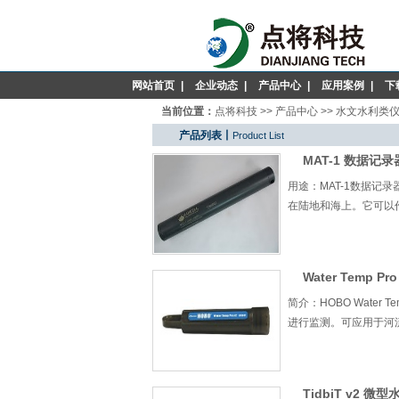
网站首页
|
企业动态
|
产品中心
|
应用案例
|
下
当前位置：
点将科技
>>
产品中心
>>
水文水利类
产品列表丨
Product List
MAT-1 数据记录
用途：MAT-1数据记
在陆地和海上。它可以作
Water Temp P
简介：HOBO Wate
进行监测。可应用于河流、
TidbiT v2 