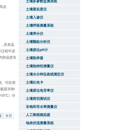
土壤多参数监测系统
度高达
土壤紧实度仪
土壤入渗仪
土壤呼吸测量系统
土壤养分仪
土壤颗粒分析仪
 ，具有温
土壤原位pH计
等过程中进
品内部温度等
土壤取样器
土壤热特性测量仪
土壤水分特征曲线测定仪
土壤比色卡
测。可应用
载器30秒
土壤原位电导率仪
+50℃）分
土壤剪切测试仪
非饱和导水率测量仪
人工降雨模拟器
1
末页
地表径流测量系统