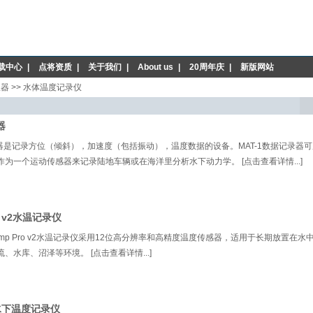
载中心
|
点将资质
|
关于我们
|
About us
|
20周年庆
|
新版网站
仪器
>>
水体温度记录仪
器
录器是记录方位（倾斜），加速度（包括振动），温度数据的设备。MAT-1数据记录器
为一个运动传感器来记录陆地车辆或在海洋里分析水下动力学。 [点击查看详情...]
ro v2水温记录仪
r Temp Pro v2水温记录仪采用12位高分辨率和高精度温度传感器，适用于长期放置在
水库、沼泽等环境。 [点击查看详情...]
微型水下温度记录仪