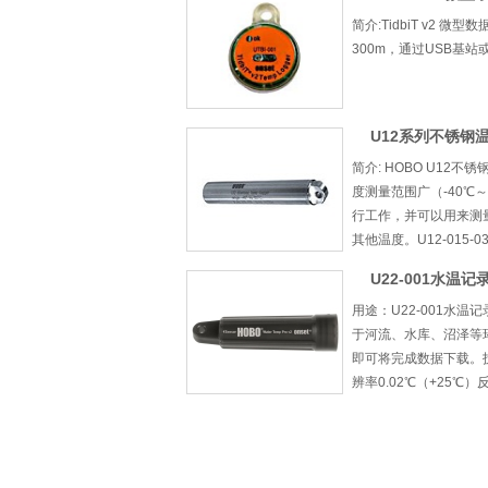
简介:TidbiT v2
300m，通过USB基站
U12系列不锈钢
简介: HOBO U1
度测量范围广（-40℃
行工作，并可以用来测量
其他温度。U12-015-
U22-001水温记
用途：U22-001水
于河流、水库、沼泽等环
即可将完成数据下载。技术
辨率0.02℃（+25℃）