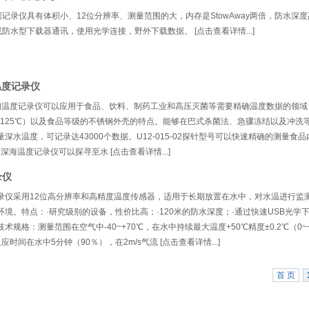
 微型数据记录仪具有体积小、12位分辨率、测量范围的大，内存是StowAway两倍，防水深
或防水型下载器通讯，使用光学连接，野外下载数据。 [点击查看详情...]
温度记录仪
2不锈钢温度记录仪可以应用于食品、饮料、制药工业和高压灭菌等需要精确温度数据的领域
～125℃）以及食品等级的不锈钢外壳的特点。能够在巴式杀菌法、急骤冻结以及冲洗
深水温度，可记录达43000个数据。U12-015-02探针型号可以快速精确的测量食
03深海温度记录仪可以探寻至水 [点击查看详情...]
录仪
温记录仪采用12位高分辨率和高精度温度传感器，适用于长期放置在水中，对水温进行监
境。特点：·研究级别的设备，性价比高；·120米的防水深度；·通过快速USB光学下
规格：测量范围在空气中-40~+70℃，在水中持续最大温度+50℃精度±0.2℃（0~
反应时间在水中5分钟（90％），在2m/s气流 [点击查看详情...]
首 页