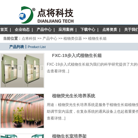
站首页
|
企业动态
|
产品中心
|
应用案例
|
下载中心
|
点将资质
|
关于我
当前位置：
点将科技
>>
产品中心
>>
植物类仪器
>>
植物生长箱
产品列表丨
Product List
FXC-19步入式植物生长箱
FXC-19步入式植物生长箱为我们的科学研究提供了大
击查看详情...]
植物荧光生长培养系统
用途：植物荧光生长培养系统是服务于植物生长箱植物生
助调节室内温度，在复杂系统的通风设备上也起着重要作
查看详情...]
植物生长室培养架