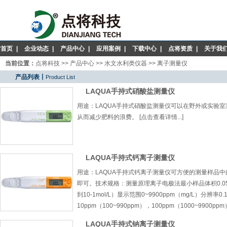
站首页
|
企业动态
|
产品中心
|
应用案例
|
下载中心
|
点将资质
|
关于我
当前位置：
点将科技
>>
产品中心
>>
水文水利类仪器
>>
离子测量仪
产品列表丨
Product List
LAQUA手持式硝酸盐测量仪
用途：LAQUA手持式硝酸盐测量仪可以在野外或实验
从而减少肥料的浪费。 [点击查看详情...]
LAQUA手持式钙离子测量仪
用途：LAQUA手持式钙离子测量仪可方便的测量样品
即可。技术规格：测量原理离子电极法最小样品体积0.05毫升
到10-1mol/L）显示范围0~9900ppm（mg/L）分辨率0.
10ppm（100~990ppm），100ppm（1000~9900ppm
LAQUA手持式钠离子测量仪