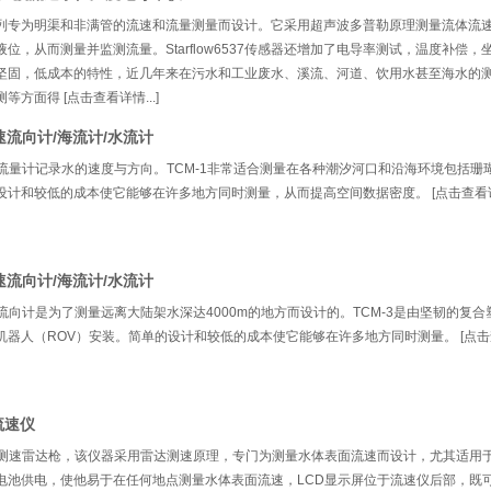
6537系列专为明渠和非满管的流速和流量测量而设计。它采用超声波多普勒原理测量流体流
位，从而测量并监测流量。Starflow6537传感器还增加了电导率测试，温度补偿，
坚固，低成本的特性，近几年来在污水和工业废水、溪流、河道、饮用水甚至海水的测
方面得 [点击查看详情...]
速流向计/海流计/水流计
速流量计记录水的速度与方向。TCM-1非常适合测量在各种潮汐河口和沿海环境包括珊
计和较低的成本使它能够在许多地方同时测量，从而提高空间数据密度。 [点击查看详情.
速流向计/海流计/水流计
速流向计是为了测量远离大陆架水深达4000m的地方而设计的。TCM-3是由坚韧的复
器人（ROV）安装。简单的设计和较低的成本使它能够在许多地方同时测量。 [点击查看
流速仪
面测速雷达枪，该仪器采用雷达测速原理，专门为测量水体表面流速而设计，尤其适用
电池供电，使他易于在任何地点测量水体表面流速，LCD显示屏位于流速仪后部，既