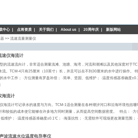
载中心
|
点将资质
|
关于我们
|
About us
|
20周年庆
|
新版网站
仪器
>>
流速流量测量仪
斜流速仪海流计
种新型的流速流向计，非常适合测量浅滩、池塘、海湾，河流和潮滩以及其他深度对于TC
流。TCM-4只有25厘米（10英寸）长，并且可以在不到30厘米的水中进行操作。 特
的水中工作； ·方位测量有罗盘补偿； ·简单、坚固、低维护； ·温度传感器准确度±0.1℃
]
仪海流计
流速仪海流计可记录水的速度与方向。TCM-1适合测量在各种潮汐河口和沿海环境包括
计和较低的成本使它能够在许多地方同时测量，从而提高空间数据密度。 特点： ·方
低维护； ·温度传感器准确度±0.1℃； ·海藻抗性； ·无需软件可现场更改测量范围； ·
537超声波流速水位温度电导率仪