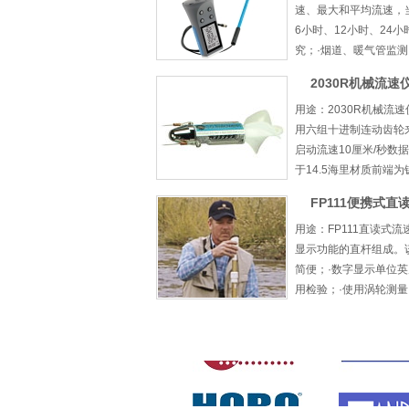
速、最大和平均流速，当
6小时、12小时、24
究；·烟道、暖气管监测；
2030R机械流速
用途：2030R机械
用六组十进制连动齿轮来
启动流速10厘米/秒数据
于14.5海里材质前端为
FP111便携式直
用途：FP111直读
显示功能的直杆组成。
简便；·数字显示单位英
用检验；·使用涡轮测量；