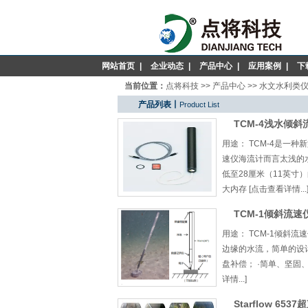
网站首页
|
企业动态
|
产品中心
|
应用案例
|
下
当前位置：
点将科技
>>
产品中心
>>
水文水利类
产品列表丨
Product List
TCM-4浅水倾
用途： TCM-4是一
速仪海流计而言太浅的水
低至28厘米（11英寸）
大内存 [点击查看详情...
TCM-1倾斜流速
用途： TCM-1倾斜
边缘的水流，简单的设
盘补偿； ·简单、坚固、
详情...]
Starflow 6