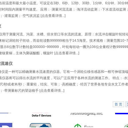
前温度和最大最小温度。可设定在3秒、6秒、12秒、30秒、1分钟、6分钟、30分
小时时间段内测量平均速度。 应用：·测量河流流速；·海洋流动监测；·下水道流动监测
·灌溉监测；·空气状况监 [点击查看详情...]
仪
流速仪用于测量河流、沟渠、水槽、排水管口等水流的流速。原理：水流冲击螺旋叶轮转
标记涡轮转子转动，而齿轮读数999999相当于14.5海里。技术规格：测量范围10~7
显示6位数字计数转盘000000~999999，叶轮每转动一圈为106位全量程计数99999
镀镍黄铜，主体为聚碳酸酯，螺旋叶 [点击查看详情...]
读流速仪
式流速仪是一种可以精确测量水流速度的仪器。它有一个涡轮位移传感器和一根可伸缩顶
该仪器将可以得出水流的平均速度，可以广泛应用于各种水流的测速工作。 特点：·水
尺/秒或者米/秒；·重量轻，结实、可靠；·高精确度；·经历了世界各地专业水文工作者
·带测量标尺的望远镜手 [点击查看详情...]
首 页