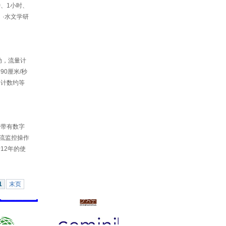
钟、1小时、
；·水文学研
动，流量计
90厘米/秒
9计数约等
端带有数字
流监控操作
12年的使
1
末页