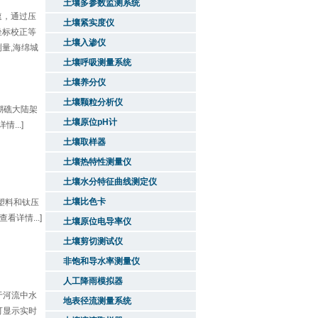
土壤多参数监测系统
速，通过压
土壤紧实度仪
坐标校正等
土壤入渗仪
量,海绵城
土壤呼吸测量系统
土壤养分仪
土壤颗粒分析仪
瑚礁大陆架
土壤原位pH计
..]
土壤取样器
土壤热特性测量仪
土壤水分特征曲线测定仪
土壤比色卡
合塑料和钛压
详情...]
土壤原位电导率仪
土壤剪切测试仪
非饱和导水率测量仪
人工降雨模拟器
于河流中水
地表径流测量系统
可显示实时