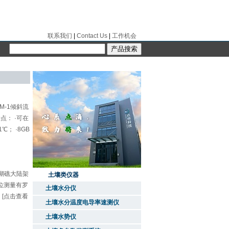
联系我们
|
Contact Us
|
工作机会
M-1倾斜流
点： ·可在
； ·8GB
珊瑚礁大陆架
土壤类仪器
位测量有罗
土壤水分仪
 [点击查看
土壤水分温度电导率速测仪
土壤水势仪